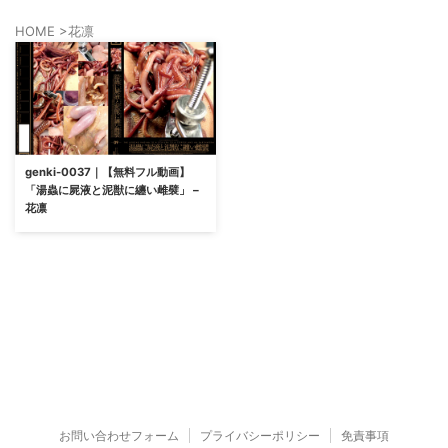
HOME
>
花凛
genki-0037｜【無料フル動画】
「湯蟲に屍液と泥獣に纏い雌襞」 –
花凛
お問い合わせフォーム
プライバシーポリシー
免責事項