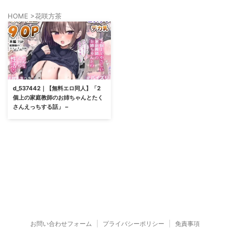
HOME
>
花咲方茶
d_537442｜【無料エロ同人】「2
個上の家庭教師のお姉ちゃんとたく
さんえっちする話」 –
お問い合わせフォーム
プライバシーポリシー
免責事項