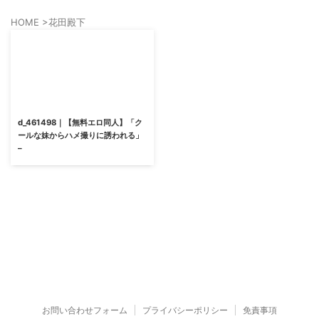
HOME
>
花田殿下
d_461498｜【無料エロ同人】「ク
ールな妹からハメ撮りに誘われる」
–
お問い合わせフォーム
プライバシーポリシー
免責事項