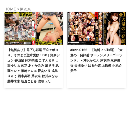
HOME
>
芽衣奈
【無料あり】見下し顔騎圧迫でボコ
aknr-0166｜【無料フル動画】「大
り、そのまま聖水愛飲！DX｜瀬奈ジ
量の一発顔射 ザーメンメリーゴーラ
ュン 香山蘭 鈴木茶織 こずえまき 日
ンド」 – 芹沢かなえ 芽衣奈 永井優
高ゆりあ 藍花 あすかみみ 風見渚 武
香 天海ゆり はるか悠 上原優 小池絵
藤クレア 藤崎クロエ 愛あいり 成島
美子
りゅう 西木美羽 芽衣奈 秋川みなみ
藤井未来 朝倉ことみ 琥珀うた