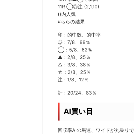
11R ◯◎注 (2,1,10)
()内人気
#ららの結果
印：的中数、的中率
◎：7/8、88％
◯：5/8、62％
▲：2/8、25％
△：3/8、38％
☆：2/8、25％
注：1/8、12％
計：20/24、83％
AI買い目
回収率AIの馬連、ワイドが丸乗り