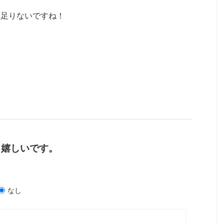
物足りないですね！
と嬉しいです。
なし