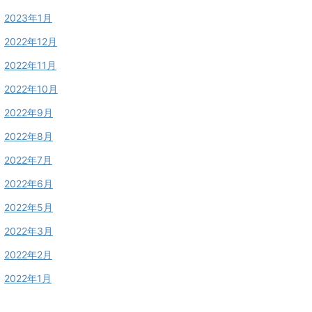
2023年1月
2022年12月
2022年11月
2022年10月
2022年9月
2022年8月
2022年7月
2022年6月
2022年5月
2022年3月
2022年2月
2022年1月