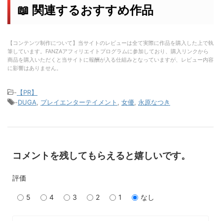
📖 関連するおすすめ作品
【コンテンツ制作について】当サイトのレビューは全て実際に作品を購入した上で執
筆しています。FANZAアフィリエイトプログラムに参加しており、購入リンクから
商品を購入いただくと当サイトに報酬が入る仕組みとなっていますが、レビュー内容
に影響はありません。
-
【PR】
-
DUGA
,
プレイエンターテイメント
,
女優
,
永原なつき
コメントを残してもらえると嬉しいです。
評価
5
4
3
2
1
なし