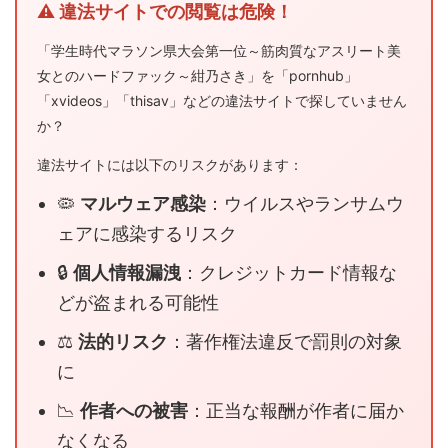
⚠️ 違法サイトでの閲覧は危険！
「学生時代マラソン県大会第一位～筋肉質なアスリート美
女とのハードファック～紺乃さき」を「pornhub」
「xvideos」「thisav」などの違法サイトで探していません
か？
違法サイトには以下のリスクがあります：
🦠
マルウェア感染
：ウイルスやランサムウ
ェアに感染するリスク
🔒
個人情報漏洩
：クレジットカード情報な
どが盗まれる可能性
⚖️
法的リスク
：著作権法違反で罰則の対象
に
📉
作者への被害
：正当な報酬が作者に届か
なくなる