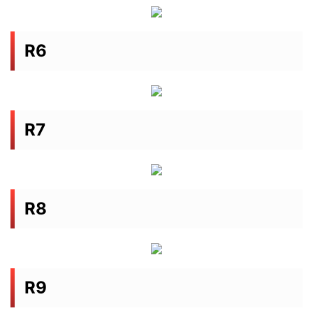
R6
R7
R8
R9