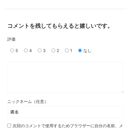
コメントを残してもらえると嬉しいです。
評価
5
4
3
2
1
なし
ニックネーム（任意）
次回のコメントで使用するためブラウザーに自分の名前、メ