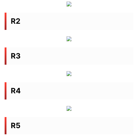
R2
R3
R4
R5