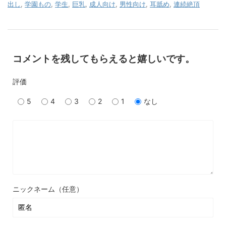
出し
,
学園もの
,
学生
,
巨乳
,
成人向け
,
男性向け
,
耳舐め
,
連続絶頂
コメントを残してもらえると嬉しいです。
評価
5
4
3
2
1
なし
ニックネーム（任意）