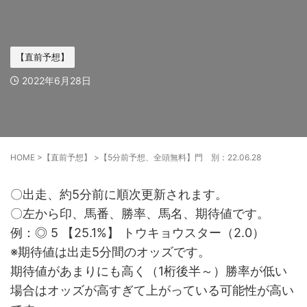
【直前予想】
2022年6月28日
HOME
>
【直前予想】
>
【5分前予想、全頭無料】門 別：22.06.28
〇出走、約5分前に順次更新されます。
〇左から印、馬番、勝率、馬名、期待値です。
例：◎ 5 【25.1%】 トウキョウスター（2.0）
※期待値は出走5分間のオッズです。
期待値があまりにも高く（1桁後半～）勝率が低い
場合はオッズが高すぎて上がっている可能性が高い