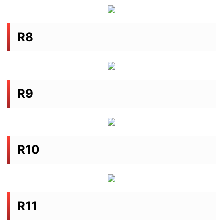
R8
R9
R10
R11