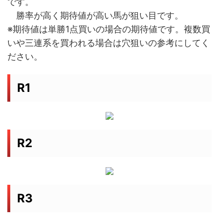
です。
勝率が高く期待値が高い馬が狙い目です。
※期待値は単勝1点買いの場合の期待値です。複数買
いや三連系を買われる場合は穴狙いの参考にしてく
ださい。
R1
R2
R3