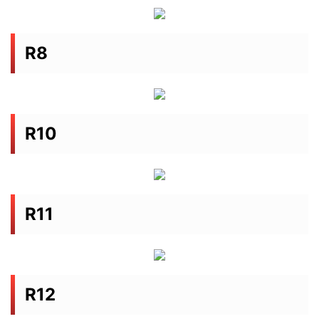
R8
R10
R11
R12