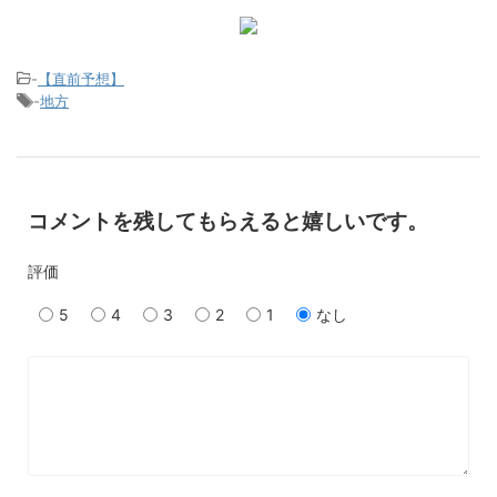
-
【直前予想】
-
地方
コメントを残してもらえると嬉しいです。
評価
5
4
3
2
1
なし