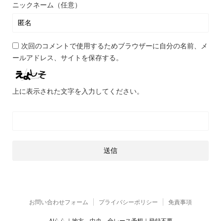
ニックネーム（任意）
次回のコメントで使用するためブラウザーに自分の名前、メ
ールアドレス、サイトを保存する。
上に表示された文字を入力してください。
お問い合わせフォーム
プライバシーポリシー
免責事項
AIらら｜地方、中央、全レース予想｜登録不要