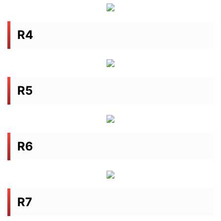
R4
R5
R6
R7