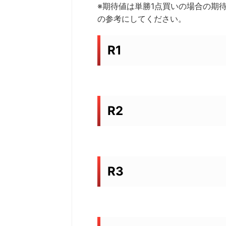
※期待値は単勝1点買いの場合の期
の参考にしてください。
R1
R2
R3