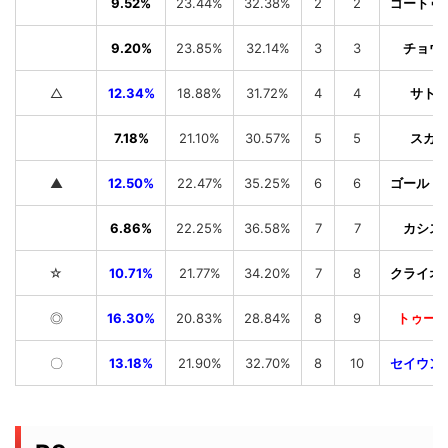
9.52%
23.44%
32.38%
2
2
ゴートゥ
9.20%
23.85%
32.14%
3
3
チョウ
△
12.34%
18.88%
31.72%
4
4
サト
7.18%
21.10%
30.57%
5
5
スカ
▲
12.50%
22.47%
35.25%
6
6
ゴールド
6.86%
22.25%
36.58%
7
7
カシス
☆
10.71%
21.77%
34.20%
7
8
クライオ
◎
16.30%
20.83%
28.84%
8
9
トゥー
〇
13.18%
21.90%
32.70%
8
10
セイウン