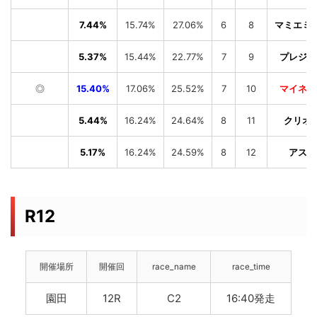
7.44%
15.74%
27.06%
6
8
マミエミ
5.37%
15.44%
22.77%
7
9
プレジー
◎
15.40%
17.06%
25.52%
7
10
マイネル
5.44%
16.24%
24.64%
8
11
クリオ
5.17%
16.24%
24.59%
8
12
アスト
R12
開催場所
開催回
race_name
race_time
園田
12R
C2
16:40発走