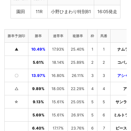
園田
11R
小野ひまわり特別B1
16:05発走
勝率予測印
勝率
連帯率
複勝率
枠
馬番
馬
▲
10.49%
17.93%
25.40%
1
1
ナムラ
5.61%
18.14%
25.89%
2
2
コパノ
〇
13.97%
16.80%
26.11%
3
3
アシャ
△
9.89%
18.00%
22.29%
4
4
アイ
☆
9.13%
15.61%
25.05%
5
5
サンライ
5.69%
15.61%
26.91%
5
6
ミルトラ
6.40%
17.17%
23.76%
6
7
ピースマ