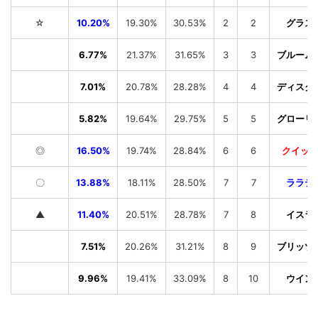
☆
10.20%
19.30%
30.53%
2
2
グラス
6.77%
21.37%
31.65%
3
3
ブルーム
7.01%
20.78%
28.28%
4
4
ディスク
5.82%
19.64%
29.75%
5
5
グローリ
◎
16.50%
19.74%
28.84%
6
6
クイッ
〇
13.88%
18.11%
28.50%
7
7
ララテ
▲
11.40%
20.51%
28.78%
7
8
イスラ
7.51%
20.26%
31.21%
8
9
ブリッツ
9.96%
19.41%
33.09%
8
10
ウイン