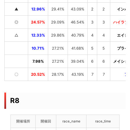
▲
12.96%
29.41%
43.09%
2
2
インパ
◎
24.57%
29.09%
46.54%
3
3
ハイラブ
△
12.33%
29.86%
40.79%
4
4
エイシ
10.71%
27.21%
41.68%
5
5
ブライ
7.98%
27.21%
39.04%
6
6
メイショ
〇
20.52%
28.17%
43.19%
7
7
ア
R8
開催場所
開催回
race_name
race_time