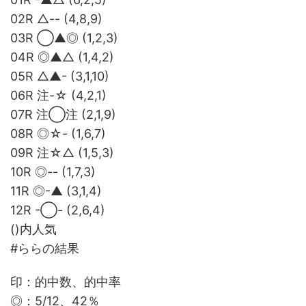
02R △-- (4,8,9)
03R ◯▲◎ (1,2,3)
04R ◎▲△ (1,4,2)
05R △▲- (3,1,10)
06R 注-☆ (4,2,1)
07R 注◯注 (2,1,9)
08R ◎☆- (1,6,7)
09R 注☆△ (1,5,3)
10R ◎-- (1,7,3)
11R ◎-▲ (3,1,4)
12R -◯- (2,6,4)
()内人気
#ららの結果
印：的中数、的中率
◎：5/12、42％