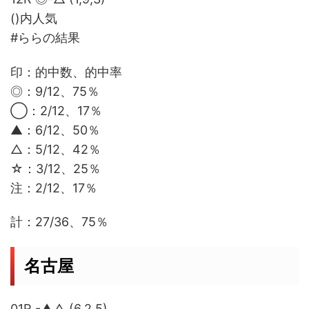
()内人気
#ららの結果
印：的中数、的中率
◎：9/12、75％
◯：2/12、17％
▲：6/12、50％
△：5/12、42％
☆：3/12、25％
注：2/12、17％
計：27/36、75％
名古屋
01R -▲△ (6,2,5)