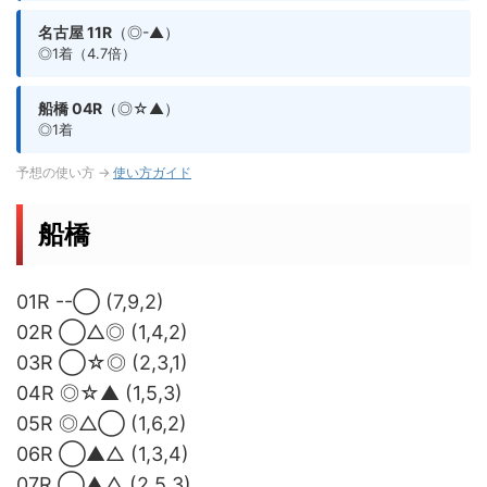
名古屋 11R
（◎-▲）
◎1着（4.7倍）
船橋 04R
（◎☆▲）
◎1着
予想の使い方 →
使い方ガイド
船橋
01R --◯ (7,9,2)
02R ◯△◎ (1,4,2)
03R ◯☆◎ (2,3,1)
04R ◎☆▲ (1,5,3)
05R ◎△◯ (1,6,2)
06R ◯▲△ (1,3,4)
07R ◯▲△ (2,5,3)