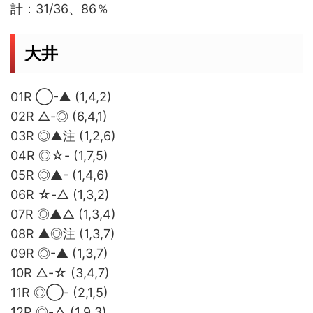
計：31/36、86％
大井
01R ◯-▲ (1,4,2)
02R △-◎ (6,4,1)
03R ◎▲注 (1,2,6)
04R ◎☆- (1,7,5)
05R ◎▲- (1,4,6)
06R ☆-△ (1,3,2)
07R ◎▲△ (1,3,4)
08R ▲◎注 (1,3,7)
09R ◎-▲ (1,3,7)
10R △-☆ (3,4,7)
11R ◎◯- (2,1,5)
12R ◎-△ (1,9,3)