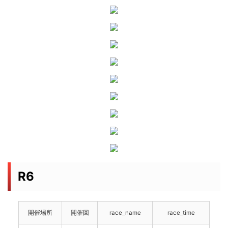
R6
開催場所
開催回
race_name
race_time