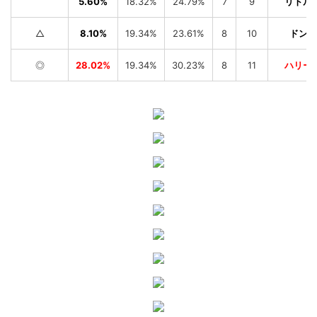
5.60%
18.32%
24.79%
7
9
リトル
△
8.10%
19.34%
23.61%
8
10
ドンア
◎
28.02%
19.34%
30.23%
8
11
ハリー