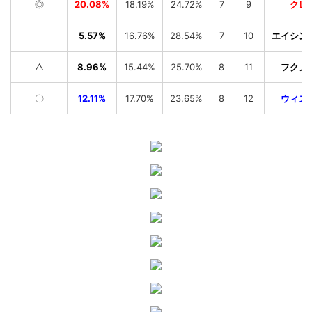
◎
20.08%
18.19%
24.72%
7
9
クレ
5.57%
16.76%
28.54%
7
10
エイシン
△
8.96%
15.44%
25.70%
8
11
フクノ
〇
12.11%
17.70%
23.65%
8
12
ウィズ