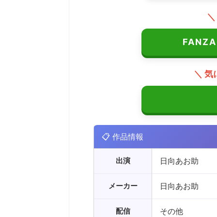
＼
FAN
＼ 気
📋 作品情報
出演
日向あお助
メーカー
日向あお助
配信
その他