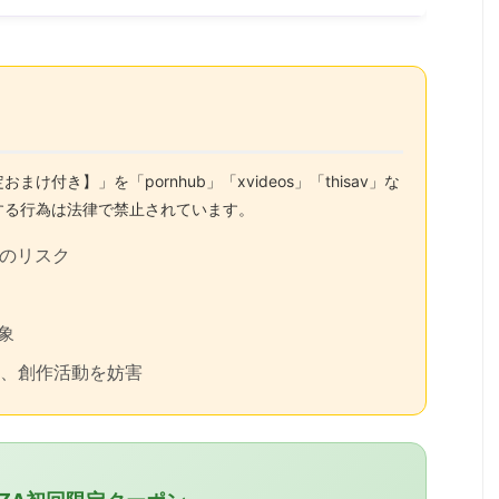
付き】」を「pornhub」「xvideos」「thisav」な
する行為は法律で禁止されています。
染のリスク
象
い、創作活動を妨害