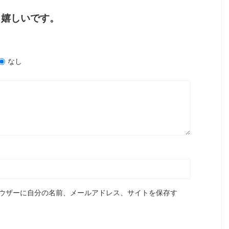
と嬉しいです。
なし
ウザーに自分の名前、メールアドレス、サイトを保存す