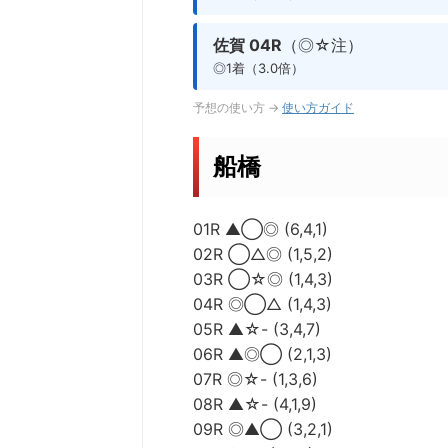
佐賀 04R
（◎☆注）
◎1着（3.0倍）
予想の使い方 →
使い方ガイド
船橋
01R ▲◯◎ (6,4,1)
02R ◯△◎ (1,5,2)
03R ◯☆◎ (1,4,3)
04R ◎◯△ (1,4,3)
05R ▲☆- (3,4,7)
06R ▲◎◯ (2,1,3)
07R ◎☆- (1,3,6)
08R ▲☆- (4,1,9)
09R ◎▲◯ (3,2,1)