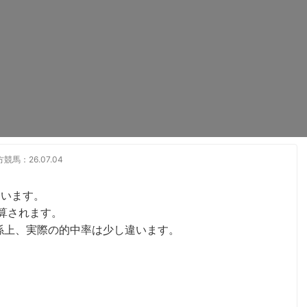
馬：26.07.04
ています。
算されます。
関係上、実際の的中率は少し違います。