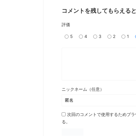
コメントを残してもらえる
評価
5
4
3
2
1
ニックネーム（任意）
次回のコメントで使用するためブラ
る。