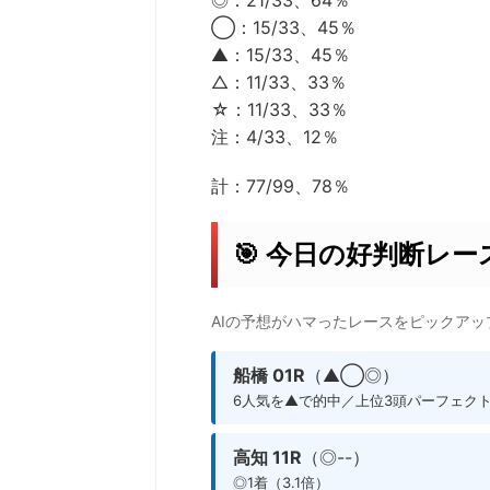
◎：21/33、64％
◯：15/33、45％
▲：15/33、45％
△：11/33、33％
☆：11/33、33％
注：4/33、12％
計：77/99、78％
🎯 今日の好判断レー
AIの予想がハマったレースをピックアッ
船橋 01R
（▲◯◎）
6人気を▲で的中／上位3頭パーフェク
高知 11R
（◎--）
◎1着（3.1倍）