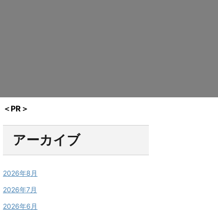
＜PR＞
アーカイブ
2026年8月
2026年7月
2026年6月