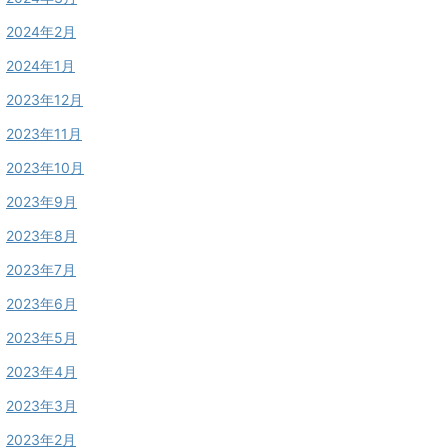
2024年2月
2024年1月
2023年12月
2023年11月
2023年10月
2023年9月
2023年8月
2023年7月
2023年6月
2023年5月
2023年4月
2023年3月
2023年2月