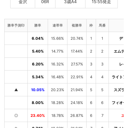
金沢
06R
3歳A4
15:55発走
勝率予測印
勝率
連帯率
複勝率
枠
馬番
6.04%
15.66%
20.74%
1
1
ディ
5.40%
14.77%
17.44%
2
2
エムテ
6.20%
16.32%
27.57%
3
3
レイ
5.34%
16.48%
22.91%
4
4
ライトア
▲
10.05%
20.23%
21.94%
5
5
スズラ
8.00%
18.28%
24.18%
6
6
フィオー
◎
23.40%
18.78%
26.87%
6
7
エ