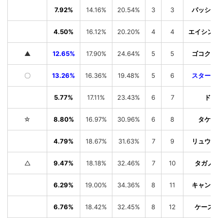
7.92%
14.16%
20.54%
3
3
パッショ
4.50%
16.12%
20.20%
4
4
エイシン
▲
12.65%
17.90%
24.64%
5
5
ゴコクホ
〇
13.26%
16.36%
19.48%
5
6
スターキ
5.77%
17.11%
23.43%
6
7
ドレ
☆
8.80%
16.97%
30.96%
6
8
タケウ
4.79%
18.67%
31.63%
7
9
リュウノ
△
9.47%
18.18%
32.46%
7
10
タガノ
6.29%
19.00%
34.36%
8
11
キャンパ
6.76%
18.42%
32.45%
8
12
ケーズ