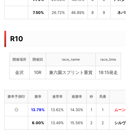
7.50%
26.72%
46.89%
8
9
ネバレ
R10
開催場所
開催回
race_name
race_time
金沢
10R
兼六園スプリント重賞
18:15発走
勝率予測印
勝率
連帯率
複勝率
枠
馬番
馬
◎
13.79%
13.62%
14.30%
1
1
ムーンウ
6.00%
13.49%
15.56%
2
2
シルヴァ