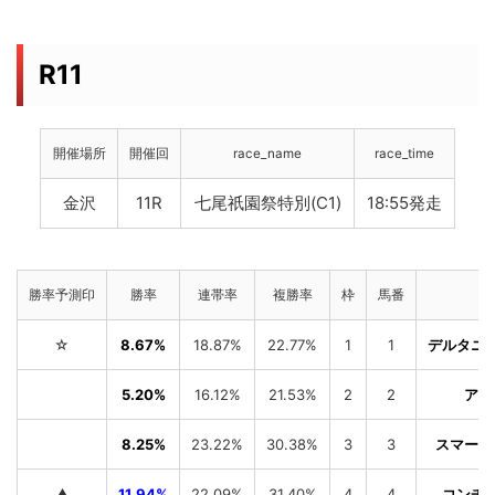
R11
開催場所
開催回
race_name
race_time
金沢
11R
七尾祇園祭特別(C1)
18:55発走
勝率予測印
勝率
連帯率
複勝率
枠
馬番
馬
☆
8.67%
18.87%
22.77%
1
1
デルタニ
5.20%
16.12%
21.53%
2
2
アオ
8.25%
23.22%
30.38%
3
3
スマート
▲
11.94%
22.09%
31.40%
4
4
コンチ