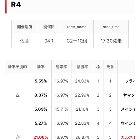
R4
開催場所
開催回
race_name
race_time
佐賀
04R
C2ー10組
17:30発走
勝率予測印
勝率
連帯率
複勝率
枠
馬番
馬
5.55%
16.97%
24.03%
1
1
フライ
△
8.37%
16.97%
22.99%
2
2
ヤマタケ
5.69%
15.71%
21.16%
3
3
メイショ
5.27%
16.97%
22.63%
4
4
ウインダ
◎
21.06%
16.97%
26.87%
5
5
カルスト