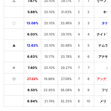
△
7.67%
20.10%
29.17%
1
1
リーフア
5.88%
20.10%
31.63%
2
2
キー
〇
13.08%
20.10%
33.96%
3
3
タケ
6.03%
20.10%
29.10%
4
4
ナイトフ
▲
12.62%
20.10%
30.68%
5
5
ナムラ
6.63%
15.17%
20.78%
6
6
アナザ
☆
7.40%
20.10%
29.27%
7
7
グ
◎
27.22%
19.86%
27.09%
7
8
アックア
6.53%
22.65%
36.08%
8
9
フリ
6.94%
21.74%
32.25%
8
10
メリト