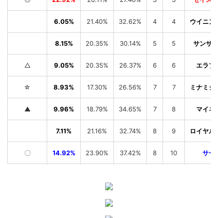
6.05%
21.40%
32.62%
4
4
ウイニン
8.15%
20.35%
30.14%
5
5
サンサ
△
9.05%
20.35%
26.37%
6
6
エラブ
☆
8.93%
17.30%
26.56%
7
7
ミナミジ
▲
9.96%
18.79%
34.65%
7
8
マイネ
7.11%
21.16%
32.74%
8
9
ロイヤル
〇
14.92%
23.90%
37.42%
8
10
サー