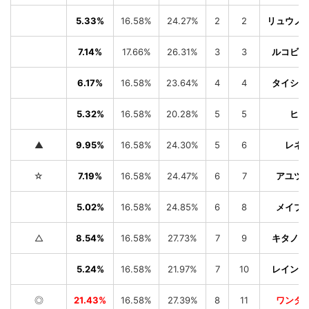
5.33%
16.58%
24.27%
2
2
リュウノ
7.14%
17.66%
26.31%
3
3
ルコビュ
6.17%
16.58%
23.64%
4
4
タイショ
5.32%
16.58%
20.28%
5
5
ヒナ
▲
9.95%
16.58%
24.30%
5
6
レネ
☆
7.19%
16.58%
24.47%
6
7
アユツ
5.02%
16.58%
24.85%
6
8
メイブ
△
8.54%
16.58%
27.73%
7
9
キタノヴ
5.24%
16.58%
21.97%
7
10
レインボ
◎
21.43%
16.58%
27.39%
8
11
ワンダ