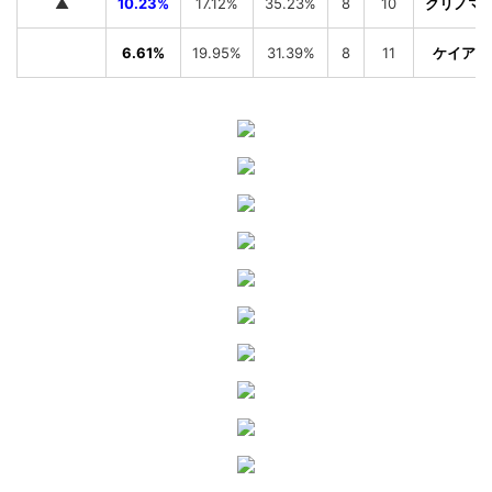
▲
10.23%
17.12%
35.23%
8
10
クリノマ
6.61%
19.95%
31.39%
8
11
ケイアン