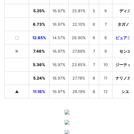
5.25%
16.97%
25.81%
5
6
ディス
6.73%
16.97%
22.10%
6
7
タガノフ
〇
12.85%
14.57%
26.90%
6
8
ピュアコ
☆
7.46%
16.97%
27.89%
7
9
センエ
5.36%
16.97%
23.65%
7
10
ジーティ
5.24%
16.97%
27.78%
8
11
ナリノカ
▲
11.16%
16.97%
28.19%
8
12
シエル