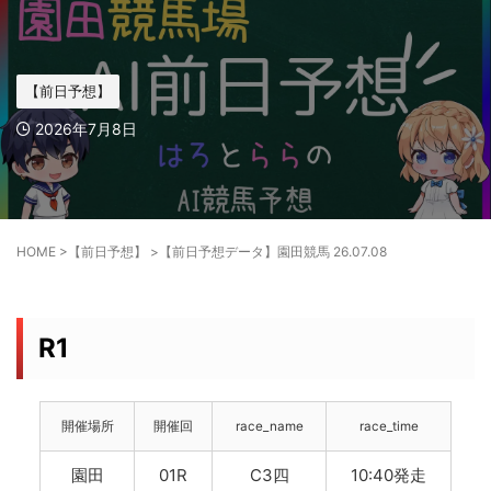
【前日予想】
2026年7月8日
HOME
>
【前日予想】
>
【前日予想データ】園田競馬 26.07.08
R1
開催場所
開催回
race_name
race_time
園田
01R
C3四
10:40発走