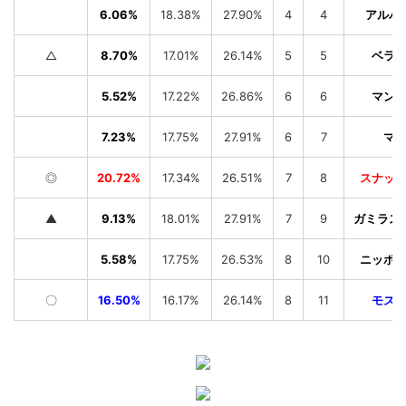
6.06%
18.38%
27.90%
4
4
アルバ
△
8.70%
17.01%
26.14%
5
5
ベラ
5.52%
17.22%
26.86%
6
6
マン
7.23%
17.75%
27.91%
6
7
マ
◎
20.72%
17.34%
26.51%
7
8
スナッ
▲
9.13%
18.01%
27.91%
7
9
ガミラス
5.58%
17.75%
26.53%
8
10
ニッポ
〇
16.50%
16.17%
26.14%
8
11
モズ