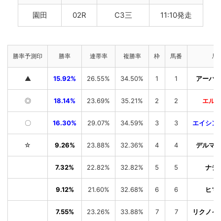
園田
02R
C3三
11:10発走
勝率予測印
勝率
連帯率
複勝率
枠
馬番
馬
▲
15.92%
26.55%
34.50%
1
1
アーバ
◎
18.14%
23.69%
35.21%
2
2
エル
〇
16.30%
29.07%
34.59%
3
3
エイシン
☆
9.26%
23.88%
32.36%
4
4
デルマ
7.32%
22.82%
32.82%
5
5
ナデ
9.12%
21.60%
32.68%
6
6
ヒマ
7.55%
23.26%
33.88%
7
7
リクノイ