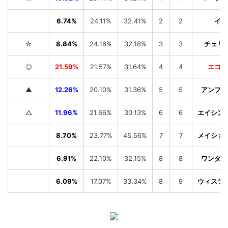
6.74%
24.11%
32.41%
2
2
イッ
☆
8.84%
24.16%
32.18%
3
3
チェリ
◎
21.59%
21.57%
31.64%
4
4
エコロ
▲
12.26%
20.10%
31.36%
5
5
アンフィ
△
11.96%
21.66%
30.13%
6
6
エイシン
8.70%
23.77%
45.56%
7
7
メイショ
6.91%
22.10%
32.15%
8
8
ワンダー
6.09%
17.07%
33.34%
8
9
ウィステ