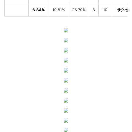
6.84%
19.81%
26.79%
8
10
サクセ