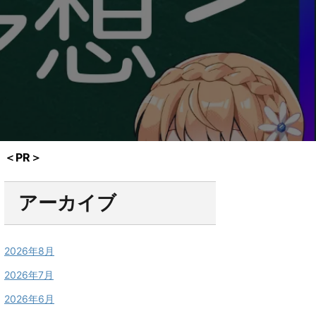
＜PR＞
アーカイブ
2026年8月
2026年7月
2026年6月