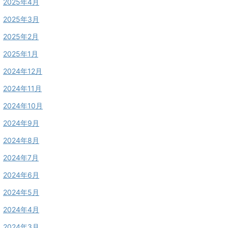
2025年4月
2025年3月
2025年2月
2025年1月
2024年12月
2024年11月
2024年10月
2024年9月
2024年8月
2024年7月
2024年6月
2024年5月
2024年4月
2024年3月