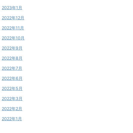
2023年1月
2022年12月
2022年11月
2022年10月
2022年9月
2022年8月
2022年7月
2022年6月
2022年5月
2022年3月
2022年2月
2022年1月