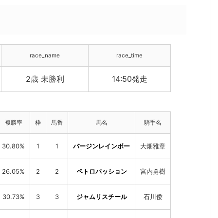
race_name
race_time
2歳 未勝利
14:50発走
複勝率
枠
馬番
馬名
騎手名
30.80%
1
1
バージンレインボー
大畑雅章
26.05%
2
2
ペトロパッション
宮内勇樹
30.73%
3
3
ジャムリスチール
石川倭