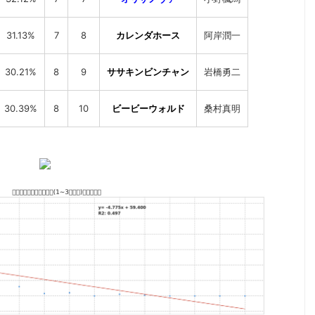
31.13%
7
8
カレンダホース
阿岸潤一
30.21%
8
9
ササキンビンチャン
岩橋勇二
30.39%
8
10
ビービーウォルド
桑村真明