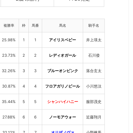
複勝率
枠
馬番
馬名
騎手名
25.98%
1
1
アイリスベビー
井上瑛太
23.73%
2
2
レディオガール
石川倭
32.26%
3
3
ブルーオンピンク
落合玄太
30.87%
4
4
フロアガリノビール
小川悠汰
35.44%
5
5
シャンハイハニー
服部茂史
27.88%
6
6
ノーモアウォー
近藤翔月
32.12%
7
7
オリザノヴァ
小野楓馬