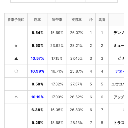
勝率予測印
勝率
連帯率
複勝率
枠
馬番
8.54%
15.69%
26.07%
1
1
テンノ
☆
9.50%
23.92%
28.21%
2
2
ミュー
▲
10.57%
17.15%
27.45%
3
3
ピサ
〇
10.99%
16.71%
25.87%
4
4
アオイ
8.58%
17.82%
27.37%
5
5
ユウユウ
△
10.19%
17.00%
26.62%
6
6
アッチ
6.38%
16.05%
26.83%
6
7
コ
9.25%
18.68%
28.13%
7
8
トラス