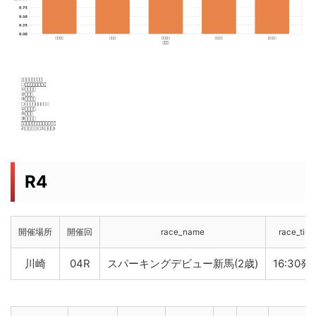
R4
開催場所
開催回
race_name
race_tim
川崎
04R
スパーキングデビュー新馬(2歳)
16:30発