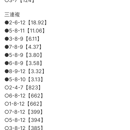
○3-7【124】
三連複
●2-6-12【18.92】
●5-8-11【11.06】
●3-8-9【6.11】
●7-8-9【4.37】
●5-8-9【3.80】
●6-8-9【3.58】
●8-9-12【3.32】
●5-8-10【3.13】
○2-4-7【823】
○6-8-12【662】
○1-8-12【662】
○7-8-12【399】
○5-8-12【394】
○3-8-12【385】