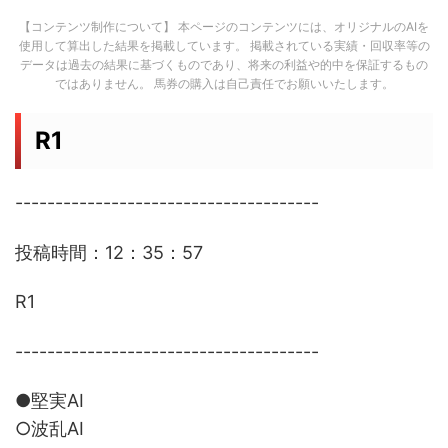
【コンテンツ制作について】 本ページのコンテンツには、オリジナルのAIを
使用して算出した結果を掲載しています。 掲載されている実績・回収率等の
データは過去の結果に基づくものであり、将来の利益や的中を保証するもの
ではありません。 馬券の購入は自己責任でお願いいたします。
R1
--------------------------------------
投稿時間：12：35：57
R1
--------------------------------------
●堅実AI
○波乱AI