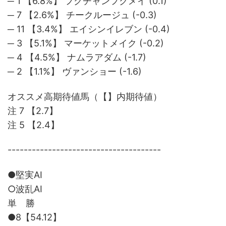
─ 1 【6.8%】 フクチャンフクメイ (0.1)
─ 7 【2.6%】 チークルージュ (-0.3)
─ 11 【3.4%】 エイシンイレブン (-0.4)
─ 3 【5.1%】 マーケットメイク (-0.2)
─ 4 【4.5%】 ナムラアダム (-1.7)
─ 2 【1.1%】 ヴァンショー (-1.6)
オススメ高期待値馬（【】内期待値）
注 7 【2.7】
注 5 【2.4】
--------------------------------------
●堅実AI
○波乱AI
単 勝
●8【54.12】