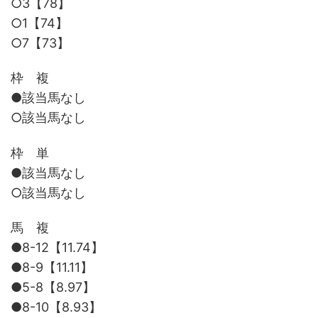
○3【78】
○1【74】
○7【73】
枠 複
●該当馬なし
○該当馬なし
枠 単
●該当馬なし
○該当馬なし
馬 複
●8-12【11.74】
●8-9【11.11】
●5-8【8.97】
●8-10【8.93】