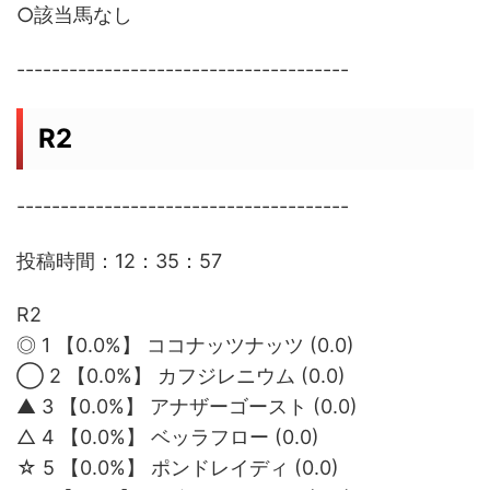
○該当馬なし
--------------------------------------
R2
--------------------------------------
投稿時間：12：35：57
R2
◎ 1 【0.0%】 ココナッツナッツ (0.0)
◯ 2 【0.0%】 カフジレニウム (0.0)
▲ 3 【0.0%】 アナザーゴースト (0.0)
△ 4 【0.0%】 ベッラフロー (0.0)
☆ 5 【0.0%】 ポンドレイディ (0.0)