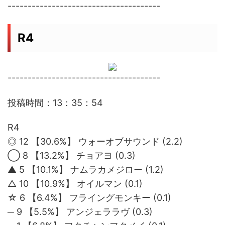
--------------------------------------
R4
--------------------------------------
投稿時間：13：35：54
R4
◎ 12 【30.6%】 ウォーオブサウンド (2.2)
◯ 8 【13.2%】 チョアヨ (0.3)
▲ 5 【10.1%】 ナムラカメジロー (1.2)
△ 10 【10.9%】 オイルマン (0.1)
☆ 6 【6.4%】 フライングモンキー (0.1)
─ 9 【5.5%】 アンジェララヴ (0.3)