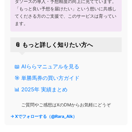
タソースの導入・予想精度の向上に充てています。
「もっと良い予想を届けたい」という想いに共感し
てくださる方のご支援で、このサービスは育ってい
ます。
📎 もっと詳しく知りたい方へ
📖 AIららマニュアルを見る
🎯 単勝馬券の買い方ガイド
📊 2025年 実績まとめ
ご質問やご感想はXのDMからお気軽にどうぞ
→ Xでフォローする（@Rara_AIk）