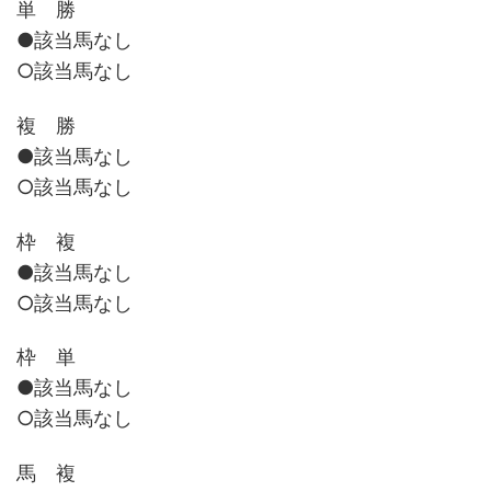
単 勝
●該当馬なし
○該当馬なし
複 勝
●該当馬なし
○該当馬なし
枠 複
●該当馬なし
○該当馬なし
枠 単
●該当馬なし
○該当馬なし
馬 複