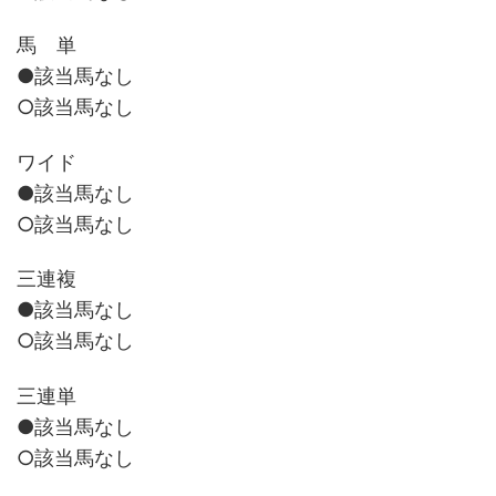
馬 単
●該当馬なし
○該当馬なし
ワイド
●該当馬なし
○該当馬なし
三連複
●該当馬なし
○該当馬なし
三連単
●該当馬なし
○該当馬なし