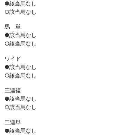
●該当馬なし
○該当馬なし
馬 単
●該当馬なし
○該当馬なし
ワイド
●該当馬なし
○該当馬なし
三連複
●該当馬なし
○該当馬なし
三連単
●該当馬なし