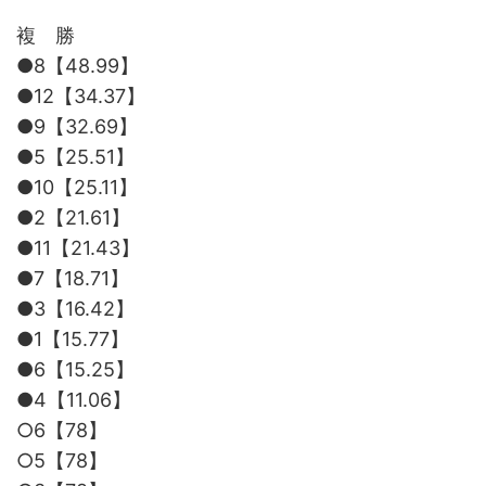
複 勝
●8【48.99】
●12【34.37】
●9【32.69】
●5【25.51】
●10【25.11】
●2【21.61】
●11【21.43】
●7【18.71】
●3【16.42】
●1【15.77】
●6【15.25】
●4【11.06】
○6【78】
○5【78】