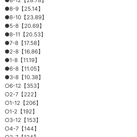
●8-12【28.78】
●8-9【25.14】
●8-10【23.89】
●5-8【20.69】
●8-11【20.53】
●7-8【17.58】
●2-8【16.86】
●1-8【11.19】
●6-8【11.05】
●3-8【10.38】
○6-12【353】
○2-7【222】
○1-12【206】
○1-2【192】
○3-12【153】
○4-7【144】