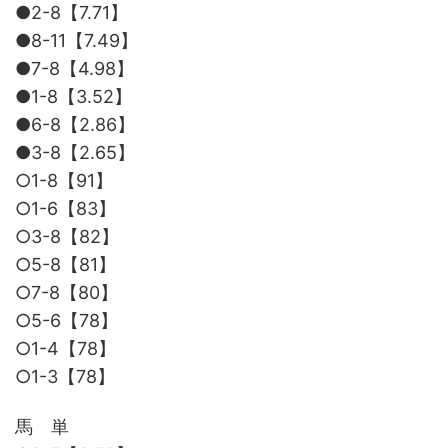
●2-8【7.71】
●8-11【7.49】
●7-8【4.98】
●1-8【3.52】
●6-8【2.86】
●3-8【2.65】
○1-8【91】
○1-6【83】
○3-8【82】
○5-8【81】
○7-8【80】
○5-6【78】
○1-4【78】
○1-3【78】
馬 単