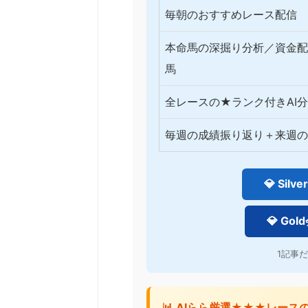
毎朝のおすすめレース配信
本命馬の深掘り分析／資金配
馬
全レースの★ランク付きAI
毎週の成績振り返り＋来週の
💎 Si
💎 Go
1記事
📊 AIらら厳選★★★レース