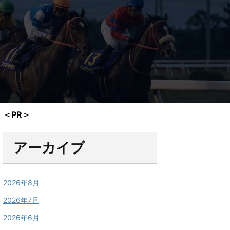
＜PR＞
アーカイブ
2026年8月
2026年7月
2026年6月