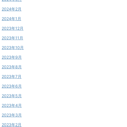
2024年2月
2024年1月
2023年12月
2023年11月
2023年10月
2023年9月
2023年8月
2023年7月
2023年6月
2023年5月
2023年4月
2023年3月
2023年2月