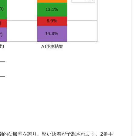
━━
━━
圧倒的な勝率を誇り、堅い決着が予想されます。2番手