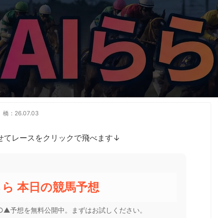
：26.07.03
せてレースをクリックで飛べます↓
Iらら 本日の競馬予想
◎○▲予想を無料公開中。まずはお試しください。