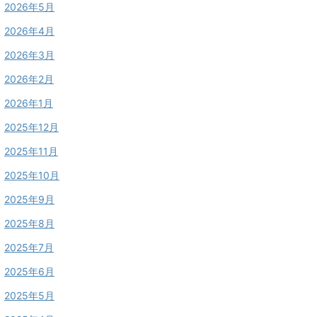
2026年5月
2026年4月
2026年3月
2026年2月
2026年1月
2025年12月
2025年11月
2025年10月
2025年9月
2025年8月
2025年7月
2025年6月
2025年5月