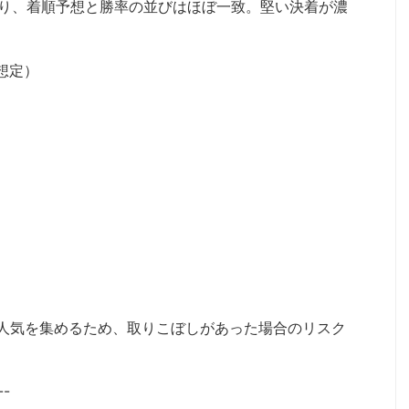
があり、着順予想と勝率の並びはほぼ一致。堅い決着が濃
想定）
人気を集めるため、取りこぼしがあった場合のリスク
--