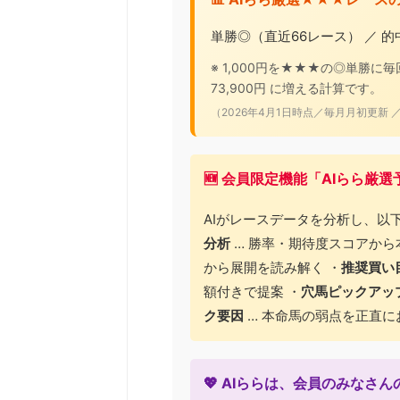
単勝◎（直近66レース） ／ 
※ 1,000円を★★★の◎単勝に毎
73,900円 に増える計算です。
（2026年4月1日時点／毎月月初更新
🆕 会員限定機能「AIらら厳選
AIがレースデータを分析し、以
分析
… 勝率・期待度スコアから
から展開を読み解く ・
推奨買い
額付きで提案 ・
穴馬ピックアッ
ク要因
… 本命馬の弱点を正直に
💖 AIららは、会員のみなさ