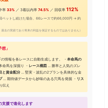
112%
的中率
33%
／ 3着以内率
74.5%
／ 回収率
回ベットし続けた場合、66レースで約66,000円 → 約
 ／ 過去の実績であり将来の利益を保証するものではありません）
予想」
下の情報を各レースに自動生成します。 ・
本命馬の
本命馬を深掘り ・
レース構図
… 勝率と人気のズレ
目と資金配分
… 堅実・波乱の2プランを具体的な金
プ
… 期待値データから妙味のある穴馬を発掘 ・
リス
お伝え
んの支援で進化します