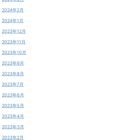
2024年2月
2024年1月
2023年12月
2023年11月
2023年10月
2023年9月
2023年8月
2023年7月
2023年6月
2023年5月
2023年4月
2023年3月
2023年2月