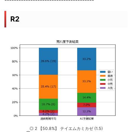
--------------------------------------
R2
◎ 2 【50.8%】 テイエムカミカゼ (1.5)