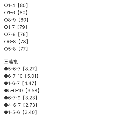
○1-4【80】
○1-6【80】
○8-9【80】
○1-7【79】
○7-8【78】
○6-8【78】
○5-8【77】
三連複
●5-6-7【8.27】
●6-7-10【5.01】
●1-6-7【4.47】
●5-6-10【3.58】
●6-7-9【3.23】
●4-6-7【2.73】
●1-5-6【2.40】