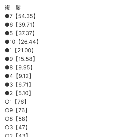
複 勝
●7【54.35】
●6【39.71】
●5【37.37】
●10【26.44】
●1【21.00】
●9【15.58】
●8【9.95】
●4【9.12】
●3【6.71】
●2【5.10】
○1【76】
○9【76】
○8【58】
○3【47】
○2【43】