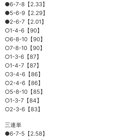
●6-7-8【2.33】
●5-6-9【2.29】
●2-6-7【2.01】
○1-4-6【90】
○6-8-10【90】
○7-8-10【90】
○1-3-6【87】
○1-4-7【87】
○3-4-6【86】
○2-4-6【86】
○5-8-10【85】
○1-3-7【84】
○2-3-6【83】
三連単
●6-7-5【2.58】