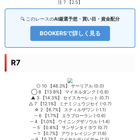
注 7 【2.5】
🔍 このレースの
AI厳選予想・買い目・資金配分
BOOKERSで詳しく見る
R7
◎ 10 【48.2%】 サーリアル (0.0)
◯ 8 【13.8%】 マイネルダンク (-0.6)
▲ 3 【14.3%】 セイスカーレット (0.7)
△ 7 【12.1%】 ミナミジュウジセイ (-0.7)
☆ 2 【6.7%】 スティルザワン (-1.1)
─ 6 【1.7%】 エラブローラン (-0.6)
─ 4 【1.0%】 ウイニングザソウル (-1.4)
─ 5 【0.8%】 サンサンタイヨウ (0.7)
─ 1 【0.7%】 アウトレイジング (1.6)
─ 9 【0.7%】 ロイヤルデバイサー (1.5)