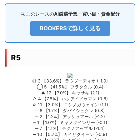
🔍 このレースの
AI厳選予想・買い目・資金配分
BOOKERSで詳しく見る
R5
◎ 3 【33.6%】 ラウダーティオ (-1.0)
◯ 5 【41.5%】 フラクタル (0.4)
▲ 12 【7.0%】 キッサキ (2.1)
△ 4 【7.8%】 ハクアイドゥマン (0.6)
☆ 11 【3.0%】 ニシノガウェイン (1.1)
─ 6 【1.7%】 ダバイシュクレ (0.8)
─ 2 【1.2%】 アッシュアール (-1.2)
─ 1 【1.0%】 ミヤノクインリー (-0.1)
─ 7 【1.1%】 テクノアップル (-1.4)
─ 10 【0.7%】 カイリクイーン (-0.9)