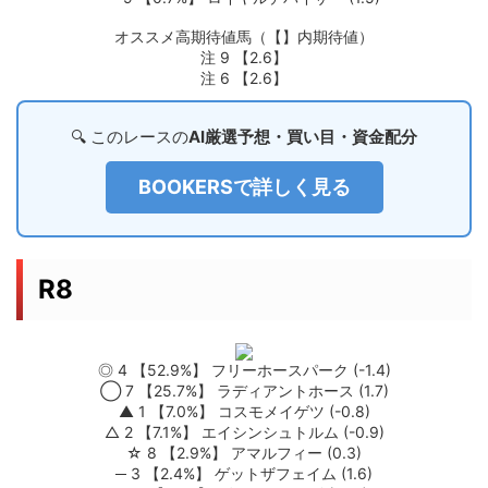
オススメ高期待値馬（【】内期待値）
注 9 【2.6】
注 6 【2.6】
🔍 このレースの
AI厳選予想・買い目・資金配分
BOOKERSで詳しく見る
R8
◎ 4 【52.9%】 フリーホースパーク (-1.4)
◯ 7 【25.7%】 ラディアントホース (1.7)
▲ 1 【7.0%】 コスモメイゲツ (-0.8)
△ 2 【7.1%】 エイシンシュトルム (-0.9)
☆ 8 【2.9%】 アマルフィー (0.3)
─ 3 【2.4%】 ゲットザフェイム (1.6)