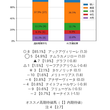
◎ 8 【85.1%】 アックアヴィリーレ (1.3)
◯ 5 【4.9%】 ナムラカメジロー (1.0)
▲ 7 【1.9%】 グラフ (-0.8)
△ 1 【1.5%】 リーフアクアリウム (-0.6)
☆ 3 【2.1%】 タケノリッチ (0.1)
─ 10 【1.6%】 メリトーリアス (1.8)
─ 6 【0.8%】 アナザーヴィータ (0.0)
─ 4 【0.8%】 ナイトフォールサン (-0.9)
─ 9 【0.6%】 フリューゲル (-0.5)
─ 2 【0.7%】 キーナイス (-1.5)
オススメ高期待値馬（【】内期待値）
注 4 【2.7】