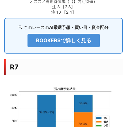
オススメ高期待値馬（【】内期待値）
注 3 【2.8】
注 10 【2.4】
🔍 このレースの
AI厳選予想・買い目・資金配分
BOOKERSで詳しく見る
R7