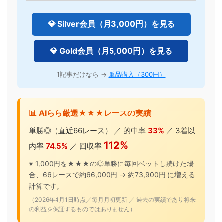
💎 Silver会員（月3,000円）を見る
💎 Gold会員（月5,000円）を見る
1記事だけなら →
単品購入（300円）
📊 AIらら厳選★★★レースの実績
単勝◎（直近66レース） ／ 的中率
33%
／ 3着以
112%
内率
74.5%
／ 回収率
※ 1,000円を★★★の◎単勝に毎回ベットし続けた場
合、66レースで約66,000円 → 約73,900円 に増える
計算です。
（2026年4月1日時点／毎月月初更新 ／ 過去の実績であり将来
の利益を保証するものではありません）