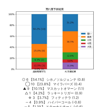
◎ 6 【54.1%】 シホノソルジェンテ (0.8)
◯ 10 【23.8%】 マイラバーズ (0.4)
▲ 9 【10.1%】 マスカットオマーン (1.1)
△ 1 【4.2%】 ラッキートリガー (0.9)
☆ 3 【3.7%】 フィティテラ (1.2)
─ 4 【0.9%】 ハイパーコール (-0.6)
─ 5 【1.3%】 エターナルチーム (-0.6)