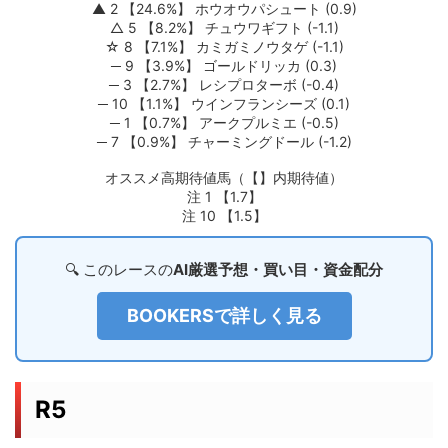
▲ 2 【24.6%】 ホウオウパシュート (0.9)
△ 5 【8.2%】 チュウワギフト (-1.1)
☆ 8 【7.1%】 カミガミノウタゲ (-1.1)
─ 9 【3.9%】 ゴールドリッカ (0.3)
─ 3 【2.7%】 レシプロターボ (-0.4)
─ 10 【1.1%】 ウインフランシーズ (0.1)
─ 1 【0.7%】 アークプルミエ (-0.5)
─ 7 【0.9%】 チャーミングドール (-1.2)
オススメ高期待値馬（【】内期待値）
注 1 【1.7】
注 10 【1.5】
🔍 このレースの
AI厳選予想・買い目・資金配分
BOOKERSで詳しく見る
R5