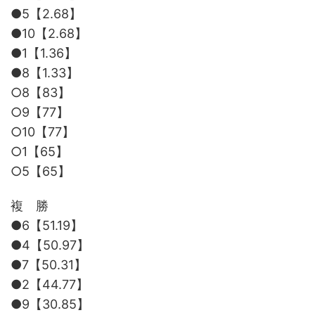
●5【2.68】
●10【2.68】
●1【1.36】
●8【1.33】
○8【83】
○9【77】
○10【77】
○1【65】
○5【65】
複 勝
●6【51.19】
●4【50.97】
●7【50.31】
●2【44.77】
●9【30.85】