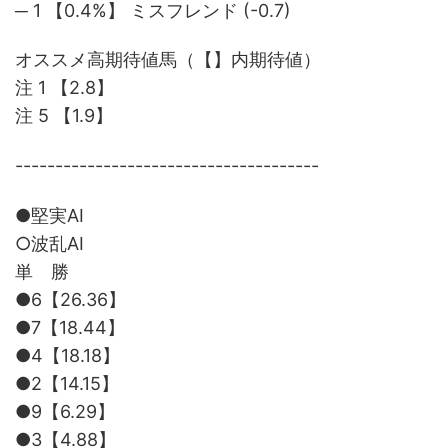
─ 1 【0.4%】 ミスフレンド (-0.7)
オススメ高期待値馬（【】内期待値）
注 1 【2.8】
注 5 【1.9】
--------------------------------------
●堅実AI
○波乱AI
単 勝
●6【26.36】
●7【18.44】
●4【18.18】
●2【14.15】
●9【6.29】
●3【4.88】