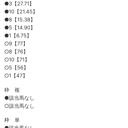
●3【27.71】
●10【21.45】
●8【15.38】
●5【14.90】
●1【6.75】
○9【77】
○8【76】
○10【71】
○5【56】
○1【47】
枠 複
●該当馬なし
○該当馬なし
枠 単
●該当馬なし