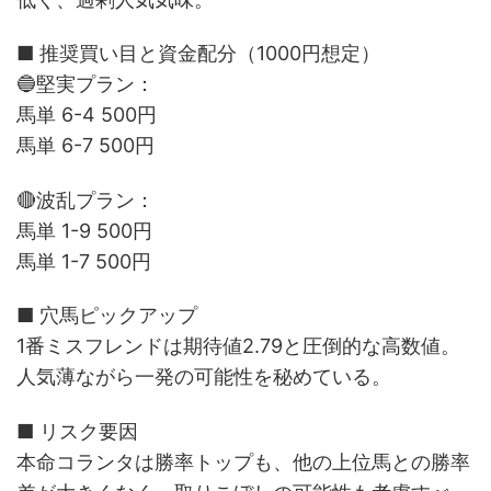
■ 推奨買い目と資金配分（1000円想定）
🔵堅実プラン：
馬単 6-4 500円
馬単 6-7 500円
🔴波乱プラン：
馬単 1-9 500円
馬単 1-7 500円
■ 穴馬ピックアップ
1番ミスフレンドは期待値2.79と圧倒的な高数値。
人気薄ながら一発の可能性を秘めている。
■ リスク要因
本命コランタは勝率トップも、他の上位馬との勝率