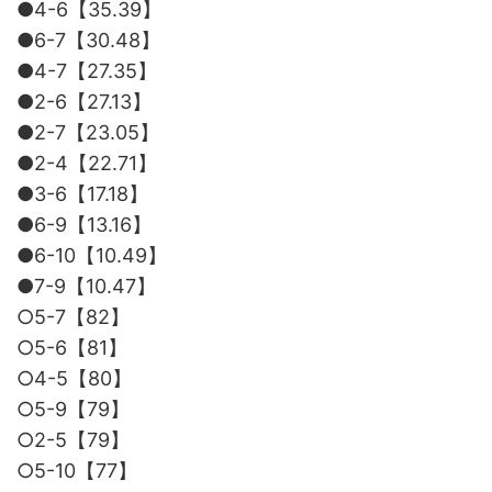
●4-6【35.39】
●6-7【30.48】
●4-7【27.35】
●2-6【27.13】
●2-7【23.05】
●2-4【22.71】
●3-6【17.18】
●6-9【13.16】
●6-10【10.49】
●7-9【10.47】
○5-7【82】
○5-6【81】
○4-5【80】
○5-9【79】
○2-5【79】
○5-10【77】