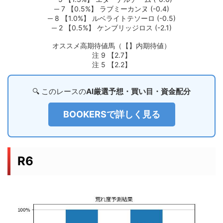
─ 7 【0.5%】 ラブミーカンヌ (-0.4)
─ 8 【1.0%】 ルベライトテソーロ (-0.5)
─ 2 【0.5%】 ケンブリッジロス (-2.1)
オススメ高期待値馬（【】内期待値）
注 9 【2.7】
注 5 【2.2】
🔍 このレースの
AI厳選予想・買い目・資金配分
BOOKERSで詳しく見る
R6