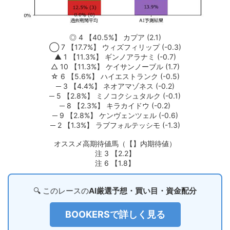
◎ 4 【40.5%】 カプア (2.1)
◯ 7 【17.7%】 ウィズフィリップ (-0.3)
▲ 1 【11.3%】 ギンノアラナミ (-0.7)
△ 10 【11.3%】 ケイサンノーブル (1.7)
☆ 6 【5.6%】 ハイエストランク (-0.5)
─ 3 【4.4%】 ネオアマゾネス (-0.2)
─ 5 【2.8%】 ミノコクシュタルク (-0.1)
─ 8 【2.3%】 キラカイドウ (-0.2)
─ 9 【2.8%】 ケンヴェンツェル (-0.6)
─ 2 【1.3%】 ラブフォルテッシモ (-1.3)
オススメ高期待値馬（【】内期待値）
注 3 【2.2】
注 6 【1.8】
🔍 このレースの
AI厳選予想・買い目・資金配分
BOOKERSで詳しく見る