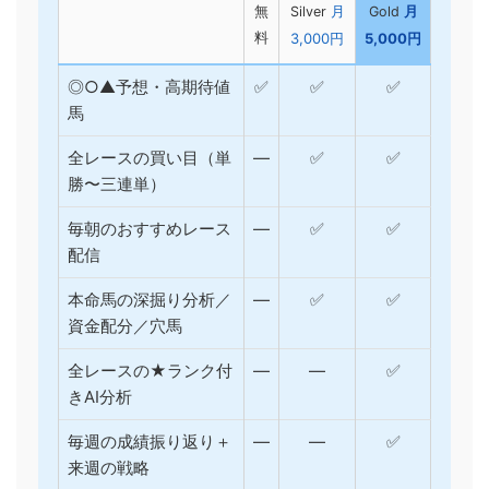
月
月
無
Silver
Gold
料
3,000円
5,000円
◎○▲予想・高期待値
✅
✅
✅
馬
全レースの買い目（単
—
✅
✅
勝〜三連単）
毎朝のおすすめレース
—
✅
✅
配信
本命馬の深掘り分析／
—
✅
✅
資金配分／穴馬
全レースの★ランク付
—
—
✅
きAI分析
毎週の成績振り返り＋
—
—
✅
来週の戦略