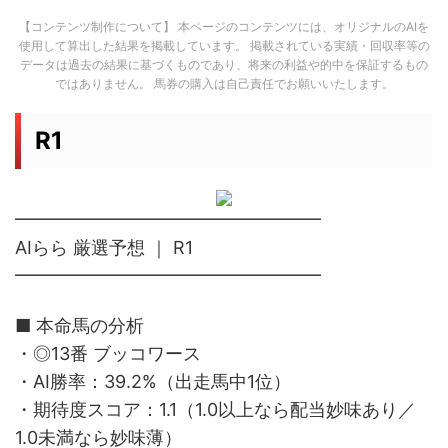
【コンテンツ制作について】 本ページのコンテンツには、オリジナルのAIを
使用して算出した結果を掲載しています。 掲載されている実績・回収率等の
データは過去の結果に基づくものであり、将来の利益や的中を保証するもの
ではありません。 馬券の購入は自己責任でお願いいたします。
R1
━━━━━━━━━━━━━━━━━
AIらら 厳選予想 ｜ R1
━━━━━━━━━━━━━━━━━
■ 本命馬の分析
・◎13番 ブッコワース
・AI勝率：39.2%（出走馬中1位）
・期待度スコア：1.1（1.0以上なら配当妙味あり／
1.0未満なら妙味薄）