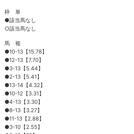
枠 単
●該当馬なし
○該当馬なし
馬 複
●10-13【15.78】
●12-13【7.70】
●3-13【5.44】
●2-13【5.41】
●13-14【4.32】
●10-12【3.31】
●4-13【3.30】
●8-13【3.27】
●11-13【2.88】
●3-10【2.55】