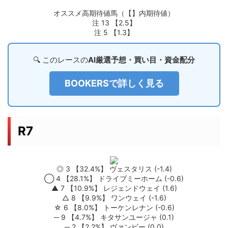
オススメ高期待値馬（【】内期待値）
注 13 【2.5】
注 5 【1.3】
🔍 このレースの
AI厳選予想・買い目・資金配分
BOOKERSで詳しく見る
R7
◎ 3 【32.4%】 ヴェスタリス (-1.4)
◯ 4 【28.1%】 ドライブミーホーム (-0.6)
▲ 7 【10.9%】 レジェンドウェイ (1.6)
△ 8 【9.9%】 ワンウェイ (-1.6)
☆ 6 【8.0%】 トーケンレナン (-0.6)
─ 9 【4.7%】 キタサンユージャ (0.1)
─ 2 【2.2%】 ヴァンビー (0.0)