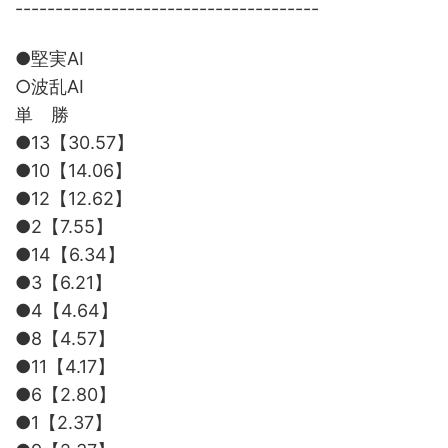
--------------------------------------
●堅実AI
○波乱AI
単 勝
●13【30.57】
●10【14.06】
●12【12.62】
●2【7.55】
●14【6.34】
●3【6.21】
●4【4.64】
●8【4.57】
●11【4.17】
●6【2.80】
●1【2.37】