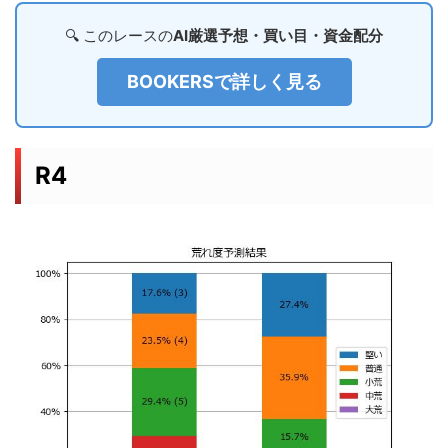
🔍 このレースの
AI厳選予想・買い目・資金配分
BOOKERSで詳しく見る
R4