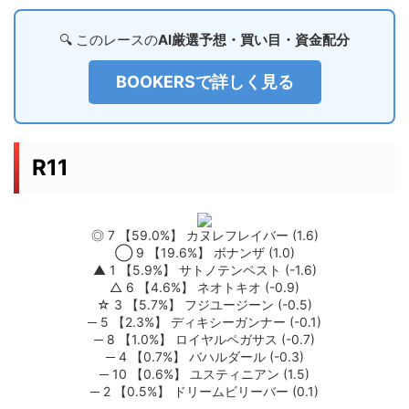
🔍 このレースの
AI厳選予想・買い目・資金配分
BOOKERSで詳しく見る
R11
◎ 7 【59.0%】 カヌレフレイバー (1.6)
◯ 9 【19.6%】 ボナンザ (1.0)
▲ 1 【5.9%】 サトノテンペスト (-1.6)
△ 6 【4.6%】 ネオトキオ (-0.9)
☆ 3 【5.7%】 フジユージーン (-0.5)
─ 5 【2.3%】 ディキシーガンナー (-0.1)
─ 8 【1.0%】 ロイヤルペガサス (-0.7)
─ 4 【0.7%】 バハルダール (-0.3)
─ 10 【0.6%】 ユスティニアン (1.5)
─ 2 【0.5%】 ドリームビリーバー (0.1)