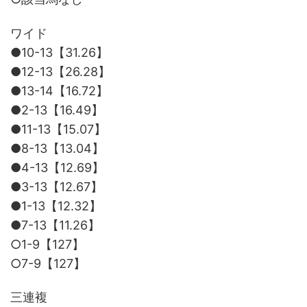
ワイド
●10-13【31.26】
●12-13【26.28】
●13-14【16.72】
●2-13【16.49】
●11-13【15.07】
●8-13【13.04】
●4-13【12.69】
●3-13【12.67】
●1-13【12.32】
●7-13【11.26】
○1-9【127】
○7-9【127】
三連複