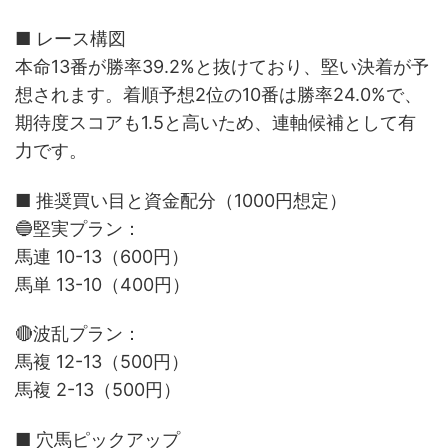
■ レース構図
本命13番が勝率39.2%と抜けており、堅い決着が予
想されます。着順予想2位の10番は勝率24.0%で、
期待度スコアも1.5と高いため、連軸候補として有
力です。
■ 推奨買い目と資金配分（1000円想定）
🔵堅実プラン：
馬連 10-13（600円）
馬単 13-10（400円）
🔴波乱プラン：
馬複 12-13（500円）
馬複 2-13（500円）
■ 穴馬ピックアップ