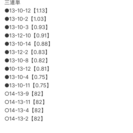
三連単
●13-10-12【1.13】
●13-10-2【1.03】
●13-10-3【0.93】
●13-12-10【0.91】
●13-10-14【0.88】
●13-12-2【0.83】
●13-10-8【0.82】
●10-13-12【0.81】
●13-10-4【0.75】
●13-10-11【0.75】
○14-13-9【82】
○14-13-11【82】
○14-13-4【82】
○14-13-2【82】