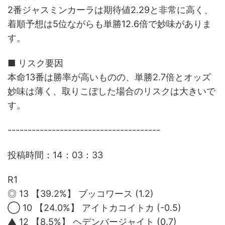
2番ジャスミンカーラは期待値2.29と非常に高く、
着順予想は5位ながらも単勝12.6倍で妙味がありま
す。
■ リスク要因
本命13番は勝率が高いものの、単勝2.7倍とオッズ
妙味は薄く、取りこぼした場合のリスクは大きいで
す。
--------------------------------------
投稿時間：14：03：33
R1
◎ 13 【39.2%】 ブッコワース (1.2)
◯ 10 【24.0%】 アイトカコイトカ (-0.5)
▲ 12 【8.5%】 ヘデンバージャイト (0.7)