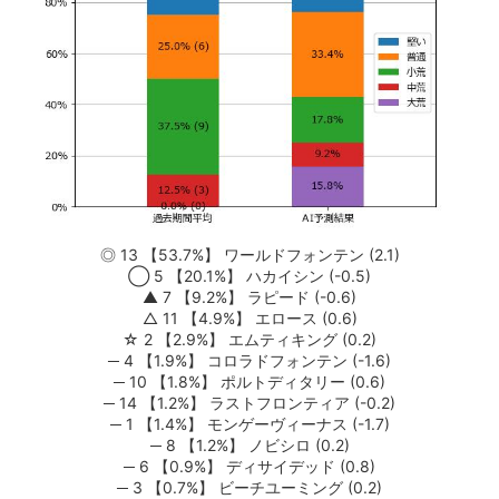
◎ 13 【53.7%】 ワールドフォンテン (2.1)
◯ 5 【20.1%】 ハカイシン (-0.5)
▲ 7 【9.2%】 ラピード (-0.6)
△ 11 【4.9%】 エロース (0.6)
☆ 2 【2.9%】 エムティキング (0.2)
─ 4 【1.9%】 コロラドフォンテン (-1.6)
─ 10 【1.8%】 ポルトディタリー (0.6)
─ 14 【1.2%】 ラストフロンティア (-0.2)
─ 1 【1.4%】 モンゲーヴィーナス (-1.7)
─ 8 【1.2%】 ノビシロ (0.2)
─ 6 【0.9%】 ディサイデッド (0.8)
─ 3 【0.7%】 ビーチユーミング (0.2)