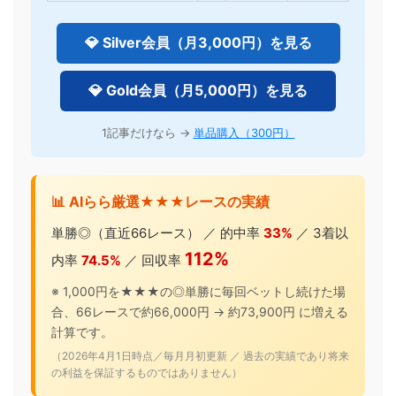
💎 Silver会員（月3,000円）を見る
💎 Gold会員（月5,000円）を見る
1記事だけなら →
単品購入（300円）
📊 AIらら厳選★★★レースの実績
単勝◎（直近66レース） ／ 的中率
33%
／ 3着以
112%
内率
74.5%
／ 回収率
※ 1,000円を★★★の◎単勝に毎回ベットし続けた場
合、66レースで約66,000円 → 約73,900円 に増える
計算です。
（2026年4月1日時点／毎月月初更新 ／ 過去の実績であり将来
の利益を保証するものではありません）